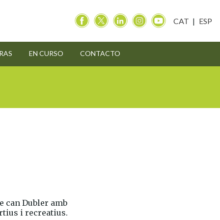
CAT
ESP
RAS
EN CURSO
CONTACTO
de can Dubler amb
tius i recreatius.