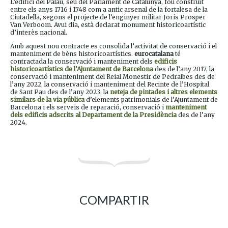
L’edifici del Palau, seu del Parlament de Catalunya, fou construït
entre els anys 1716 i 1748 com a antic arsenal de la fortalesa de la
Ciutadella, segons el projecte de l’enginyer militar Joris Prosper
Van Verboom. Avui dia, està declarat monument historicoartístic
d’interès nacional.
Amb aquest nou contracte es consolida l’activitat de conservació i el
manteniment de bèns historicoartístics.
eurocatalana
té
contractada la conservació i manteniment dels
edificis
historicoartístics de l’Ajuntament de Barcelona
des de l’any 2017, la
conservació i manteniment del Reial Monestir de Pedralbes des de
l’any 2022, la conservació i manteniment del Recinte de l’Hospital
de Sant Pau des de l’any 2023, la
neteja de pintades i altres elements
similars de la via pública
d’elements patrimonials de l’Ajuntament de
Barcelona i els serveis de reparació, conservació i
manteniment
dels edificis adscrits al Departament de la Presidència
des de l’any
2024.
COMPARTIR