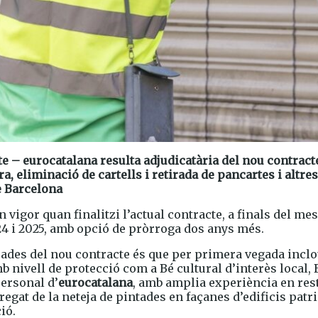
– eurocatalana resulta adjudicatària del nou contracte 
a, eliminació de cartells i retirada de pancartes i altre
e Barcelona
 vigor quan finalitzi l’actual contracte, a finals del me
24 i 2025, amb opció de pròrroga dos anys més.
cades del nou contracte és que per primera vegada inclou
b nivell de protecció com a Bé cultural d’interès local, 
personal d’
eurocatalana
, amb amplia experiència en res
regat de la neteja de pintades en façanes d’edificis pat
ió.