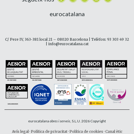
eurocatalana
C/ Pere IV, 363-381 local 21 – 08020 Barcelona | Telèfon: 93 303 49 32
| info@eurocatalana.cat
eurocatalana
obres i serveis
, S.L.U. 2026 Copyright
Avís legal
·
Política de privacitat
·
Política de cookies
·
Canal ètic