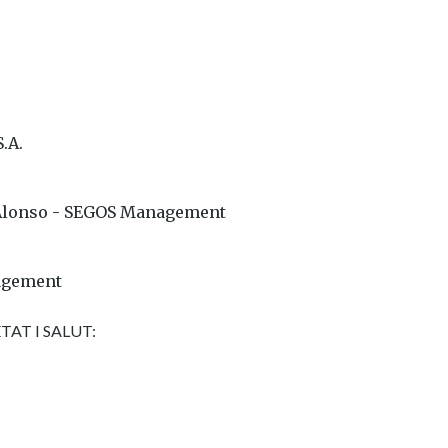
.A.
e Alonso - SEGOS Management
agement
AT I SALUT: