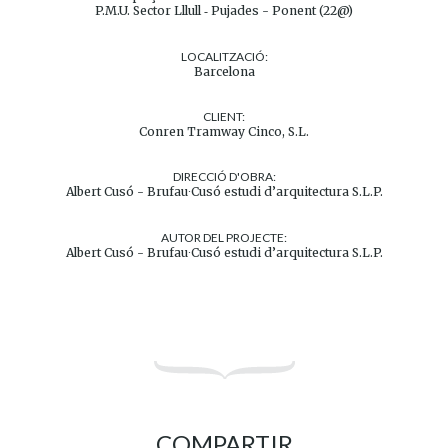
P.M.U. Sector Lllull ‐ Pujades - Ponent (22@)
LOCALITZACIÓ:
Barcelona
CLIENT:
Conren Tramway Cinco, S.L.
DIRECCIÓ D'OBRA:
Albert Cusó - Brufau∙Cusó estudi d’arquitectura S.L.P.
AUTOR DEL PROJECTE:
Albert Cusó - Brufau∙Cusó estudi d’arquitectura S.L.P.
COMPARTIR