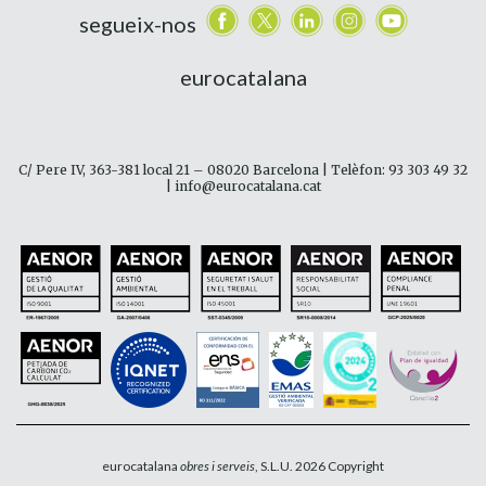
segueix-nos
eurocatalana
C/ Pere IV, 363-381 local 21 – 08020 Barcelona | Telèfon: 93 303 49 32
| info@eurocatalana.cat
eurocatalana
obres i serveis
, S.L.U. 2026 Copyright