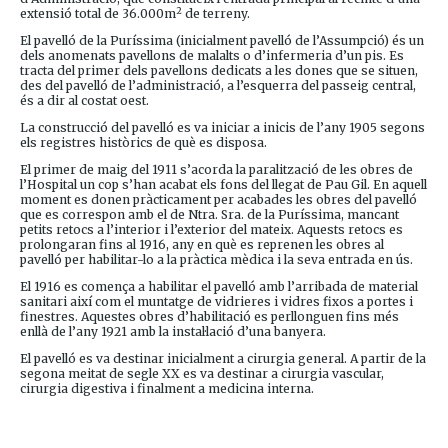
2
extensió total de 36.000m
de terreny.
El pavelló de la Puríssima (inicialment pavelló de l’Assumpció) és un
dels anomenats pavellons de malalts o d’infermeria d’un pis. Es
tracta del primer dels pavellons dedicats a les dones que se situen,
des del pavelló de l’administració, a l’esquerra del passeig central,
és a dir al costat oest.
La construcció del pavelló es va iniciar a inicis de l’any 1905 segons
els registres històrics de què es disposa.
El primer de maig del 1911 s’acorda la paralització de les obres de
l’Hospital un cop s’han acabat els fons del llegat de Pau Gil. En aquell
moment es donen pràcticament per acabades les obres del pavelló
que es correspon amb el de Ntra. Sra. de la Puríssima, mancant
petits retocs a l’interior i l’exterior del mateix. Aquests retocs es
prolongaran fins al 1916, any en què es reprenen les obres al
pavelló per habilitar-lo a la pràctica mèdica i la seva entrada en ús.
El 1916 es comença a habilitar el pavelló amb l’arribada de material
sanitari així com el muntatge de vidrieres i vidres fixos a portes i
finestres. Aquestes obres d’habilitació es perllonguen fins més
enllà de l’any 1921 amb la instal·lació d’una banyera.
El pavelló es va destinar inicialment a cirurgia general. A partir de la
segona meitat de segle XX es va destinar a cirurgia vascular,
cirurgia digestiva i finalment a medicina interna.