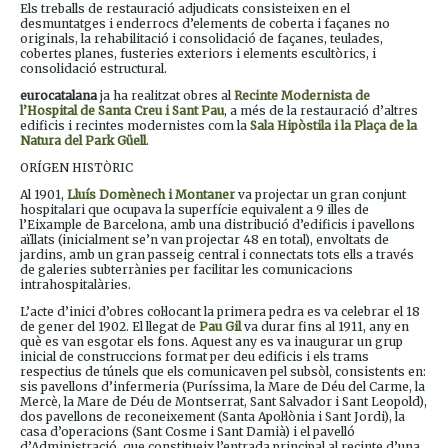
Els treballs de restauració adjudicats consisteixen en el
desmuntatges i enderrocs d’elements de coberta i façanes no
originals, la rehabilitació i consolidació de façanes, teulades,
cobertes planes, fusteries exteriors i elements escultòrics, i
consolidació estructural.
eurocatalana
ja ha realitzat obres al
Recinte Modernista de
l’Hospital de Santa Creu i Sant Pau
, a més de la restauració d’altres
edificis i recintes modernistes com la
Sala Hipòstila i la Plaça de la
Natura del Park Güell
.
ORÍGEN HISTÒRIC
Al 1901,
Lluís Domènech i Montaner
va projectar un gran conjunt
hospitalari que ocupava la superfície equivalent a 9 illes de
l’Eixample de Barcelona, amb una distribució d’edificis i pavellons
aïllats (inicialment se’n van projectar 48 en total), envoltats de
jardins, amb un gran passeig central i connectats tots ells a través
de galeries subterrànies per facilitar les comunicacions
intrahospitalàries.
L’acte d’inici d’obres col·locant la primera pedra es va celebrar el 18
de gener del 1902. El llegat de
Pau Gil
va durar fins al 1911, any en
què es van esgotar els fons. Aquest any es va inaugurar un grup
inicial de construccions format per deu edificis i els trams
respectius de túnels que els comunicaven pel subsòl, consistents en:
sis pavellons d’infermeria (Puríssima, la Mare de Déu del Carme, la
Mercè, la Mare de Déu de Montserrat, Sant Salvador i Sant Leopold),
dos pavellons de reconeixement (Santa Apol·lònia i Sant Jordi), la
casa d’operacions (Sant Cosme i Sant Damià) i el pavelló
d’Administració, que constitueix l’entrada principal al recinte d’una