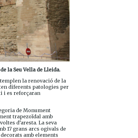
e la Seu Vella de Lleida.
templen la renovació de la
ten diferents patologies per
i i es reforçaran
categoria de Monument
rament trapezoïdal amb
oltes d’aresta. La seva
amb 17 grans arcs ogivals de
s decorats amb elements