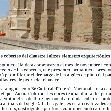
s cobertes del claustre i altres elements arquitectònics d
monument lleidatà començaran al mes de novembre i con
ecció de les cobertes, que presenten actualment presen
rà per millorar el drenatge de les aigües de pluja del pat
lastres de pedra del claustre.
à catalogada com Bé Cultural d’Interès Nacional, en la 
e el que s’actuarà durant les obres té una planta lleuge
a-vuit metres de llarg per nou d’amplada, cobertes amb v
 a finals del segle XIII. Les galeries estan realitzades 
 diferents, sostingudes per fines columnes amb capitell